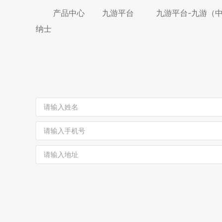
产品中心
九游平台
九游平台-九游（
纳士