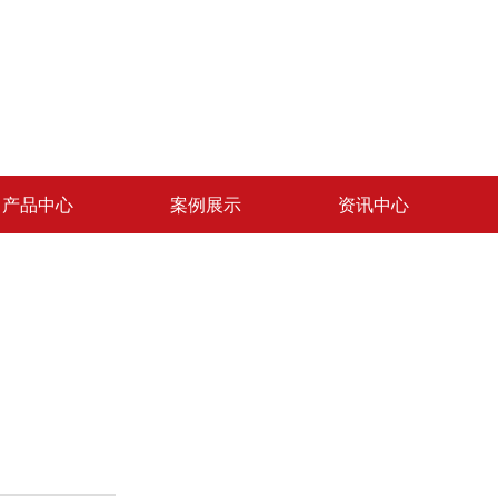
产品中心
案例展示
资讯中心
+