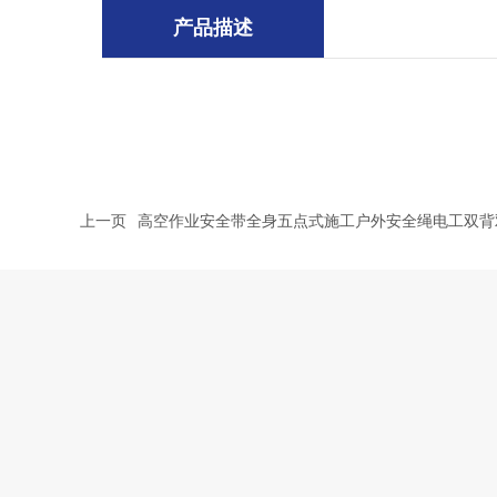
产品描述
上一页
高空作业安全带全身五点式施工户外安全绳电工双背