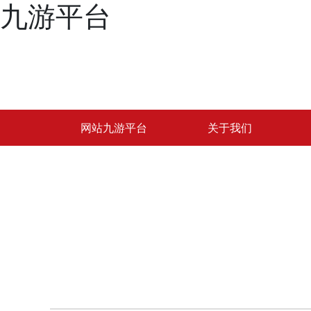
九游平台
网站九游平台
关于我们