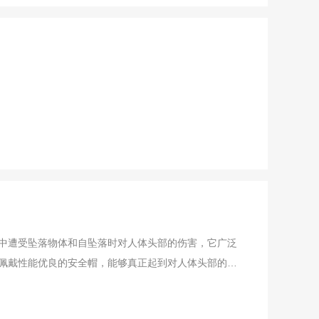
中遭受坠落物体和自坠落时对人体头部的伤害，它广泛
佩戴性能优良的安全帽，能够真正起到对人体头部的防
是用回收的废塑料加工生产，质量极差，根本起不到