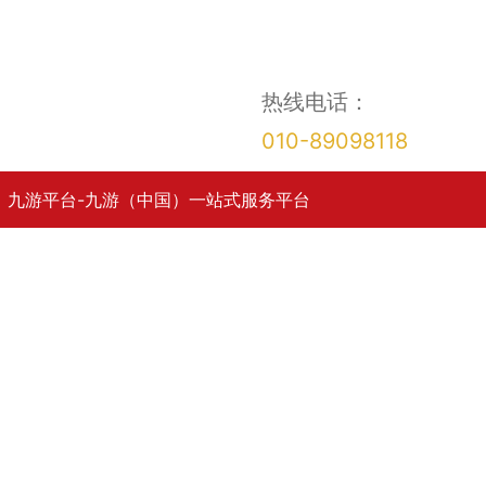
热线电话：
010-89098118
九游平台-九游（中国）一站式服务平台