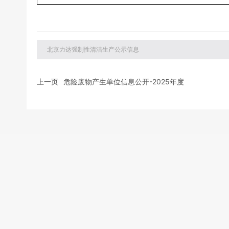
北京力达强制性清洁生产公示信息
上一页
危险废物产生单位信息公开-2025年度