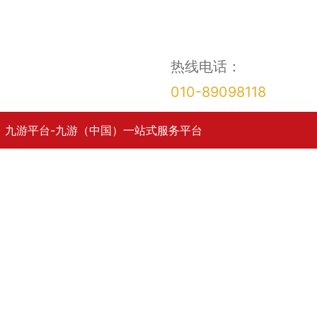
热线电话：
010-89098118
九游平台-九游（中国）一站式服务平台