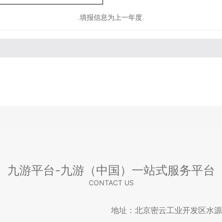
.填报信息为上一年度.
九游平台-九游（中国）一站式服务平台
CONTACT US
地址：北京密云工业开发区水源